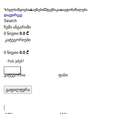
🔧ᲮᲔᲚᲡᲐᲬᲧᲝᲔᲑᲘ
🌊ᲐᲣᲖᲔᲑᲘ
💥ᲢᲔᲥᲜᲘᲙᲐ
🚗ᲐᲕᲢᲝᲜᲐᲬᲘᲚᲔᲑᲘ
დაგვირეკე
Search
ჩემი ანგარიში
0
ნივთი
0.0
₾
კატეგორიები
0
ნივთი
0.0
₾
Search
კატეგორია
ფასი
გაფილტვრა