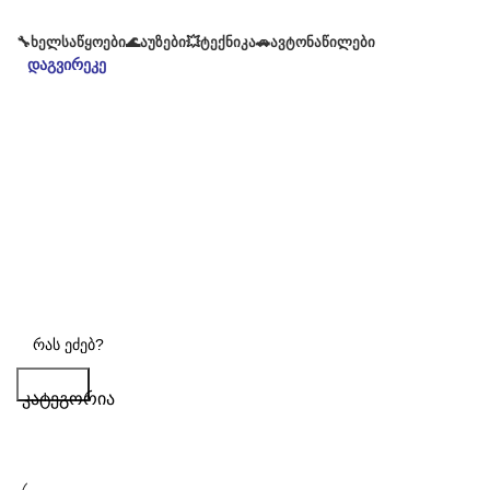
🔧ᲮᲔᲚᲡᲐᲬᲧᲝᲔᲑᲘ
🌊ᲐᲣᲖᲔᲑᲘ
💥ᲢᲔᲥᲜᲘᲙᲐ
🚗ᲐᲕᲢᲝᲜᲐᲬᲘᲚᲔᲑᲘ
დაგვირეკე
Search
კატეგორია