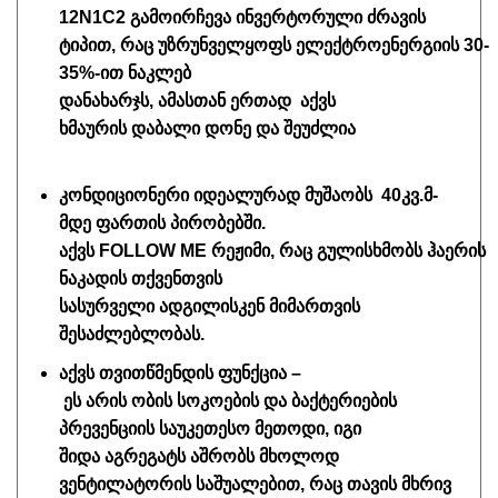
12N1C2
გამოირჩევა
ინვერტორული
ძ
რავის
ტიპით,
რაც
უზრუნველყოფს ელექტროენერგიის 30-
35%-ით ნაკლებ
დანახარჯს,
ამასთან ერთად
აქვს
ხმაურის დაბალი დონე და შეუძლია
კონდიციონერი იდეალურ
ად მუშაობს
40კვ.მ-
მდე ფართის
პირობებში
.
აქვს
FOLLOW
ME
რეჟიმი, რაც გულისხმობს ჰაერის
ნაკადის თქვენთვის
სასურველი
ადგილისკენ მიმართვის
შესაძლებლობას.
აქვს
თვითწმენდის ფუნქცია
–
ეს არის ობის სოკოების და ბაქტერიების
პრევენციის
საუკეთესო მეთოდი,
იგი
შიდა აგრეგატს აშრობს მხოლოდ
ვენტილატორის
საშუალებით,
რაც თავის მხრივ